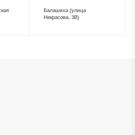
ская
Балашиха (улица
Некрасова, 3В)