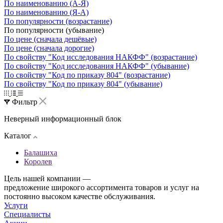
По наименованию (А-Я)
По наименованию (Я-А)
По популярности (возрастание)
По популярности (убывание)
По цене (сначала дешёвые)
По цене (сначала дорогие)
По свойству "Код исследования НАКФФ" (возрастание)
По свойству "Код исследования НАКФФ" (убывание)
По свойству "Код по приказу 804" (возрастание)
По свойству "Код по приказу 804" (убывание)
Фильтр
Неверный информационный блок
Каталог
Балашиха
Королев
Цель нашей компании —
предложение широкого ассортимента товаров и услуг на
постоянно высоком качестве обслуживания.
Услуги
Специалисты