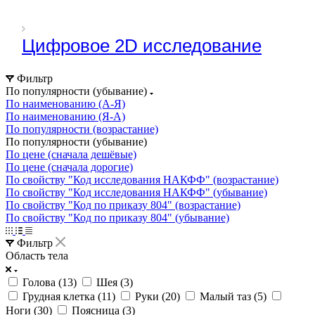
Цифровое 2D исследование
Фильтр
По популярности (убывание)
По наименованию (А-Я)
По наименованию (Я-А)
По популярности (возрастание)
По популярности (убывание)
По цене (сначала дешёвые)
По цене (сначала дорогие)
По свойству "Код исследования НАКФФ" (возрастание)
По свойству "Код исследования НАКФФ" (убывание)
По свойству "Код по приказу 804" (возрастание)
По свойству "Код по приказу 804" (убывание)
Фильтр
Область тела
Голова (
13
)
Шея (
3
)
Грудная клетка (
11
)
Руки (
20
)
Малый таз (
5
)
Ноги (
30
)
Поясница (
3
)