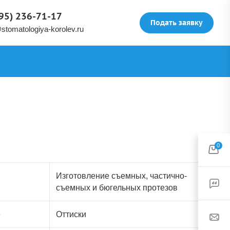
495) 236-71-17
Подать заявку
stomatologiya-korolev.ru
0
Изготовление съемных, частично-
съемных и бюгельных протезов
е
Оттиски